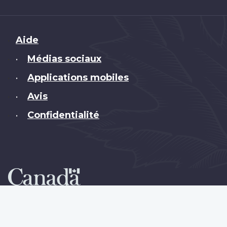
Brand
Aide
Médias sociaux
•
Applications mobiles
•
Avis
•
Confidentialité
•