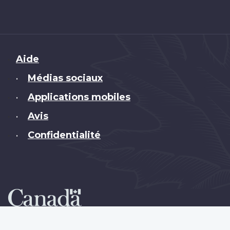
Brand
Aide
Médias sociaux
•
Applications mobiles
•
Avis
•
Confidentialité
•