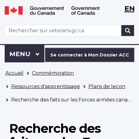
WxT
WxT
EN
Aller
Passer
Langu
Langu
au
à
contenu
la
switch
switch
WxT
R
principal
version
Search
HTML
simplifiée
form
Se
Menu
MENU
PRINCIPAL
connecter
Se connecter à Mon Dossier ACC
à
Vous
Mon
Accueil
Commémoration
êtes
Dossier
ici
ACC
Ressources d'apprentissage
Plans de leçon
Recherche des faits sur les Forces armées canadiennes en Afghanistan
Recherche des