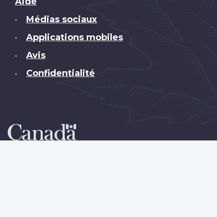
Brand
Aide
Médias sociaux
•
Applications mobiles
•
Avis
•
Confidentialité
•