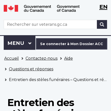
WxT
WxT
EN
Aller
Passer
Langu
Langu
au
à
contenu
la
switch
switch
WxT
R
principal
version
Search
HTML
simplifiée
form
Se
Menu
MENU
PRINCIPAL
connecter
Se connecter à Mon Dossier ACC
à
Vous
Mon
Accueil
Contactez-nous
Aide
êtes
Dossier
ici
ACC
Questions et réponses
Entretien des stèles funéraires – Questions et réponses
Entretien des