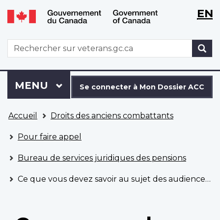
WxT
WxT
EN
Aller
Passer
Langu
Langu
au
à
contenu
la
switch
switch
WxT
R
principal
version
Search
HTML
simplifiée
form
Se
Menu
MENU
PRINCIPAL
connecter
Se connecter à Mon Dossier ACC
à
Vous
Mon
Accueil
Droits des anciens combattants
êtes
Dossier
ici
ACC
Pour faire appel
Bureau de services juridiques des pensions
Ce que vous devez savoir au sujet des audiences de révision