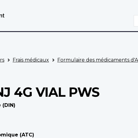
Aller
Passer
au
à
R
contenu
la
principal
version
HTML
simplifiée
rs
Frais médicaux
Formulaire des médicaments d'
NJ 4G VIAL PWS
 (DIN)
omique (ATC)