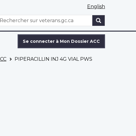
English
WxT
echercher
Search
form
Se connecter à Mon Dossier ACC
ACC
PIPERACILLIN INJ 4G VIAL PWS