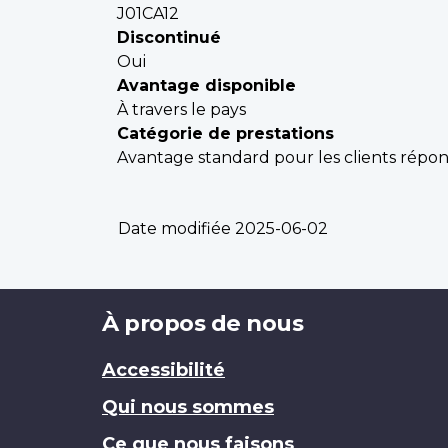
J01CA12
Discontinué
Oui
Avantage disponible
À travers le pays
Catégorie de prestations
Avantage standard pour les clients répon
Date modifiée
2025-06-02
Brand
À propos de nous
Accessibilité
Qui nous sommes
Ce que nous faisons