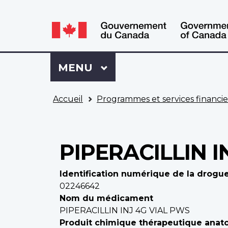
WxT
WxT
Language
Language
switcher
switcher
Se
Menu
MENU
PRINCIPAL
connecter
à
Vous
Mon
Accueil
Programmes et services financie
êtes
Dossier
ici
ACC
PIPERACILLIN I
Identification numérique de la drogue
02246642
Nom du médicament
PIPERACILLIN INJ 4G VIAL PWS
Produit chimique thérapeutique anat