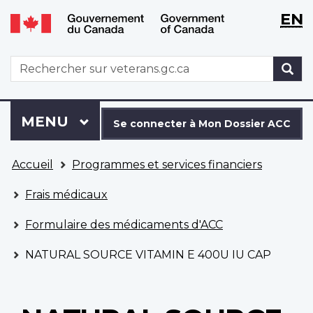
WxT
WxT
EN
Aller
Passer
Langu
Langu
au
à
contenu
la
switch
switch
WxT
R
principal
version
Search
HTML
simplifiée
form
Se
Menu
MENU
PRINCIPAL
connecter
Se connecter à Mon Dossier ACC
à
Vous
Mon
Accueil
Programmes et services financiers
êtes
Dossier
ici
ACC
Frais médicaux
Formulaire des médicaments d'ACC
NATURAL SOURCE VITAMIN E 400U IU CAP