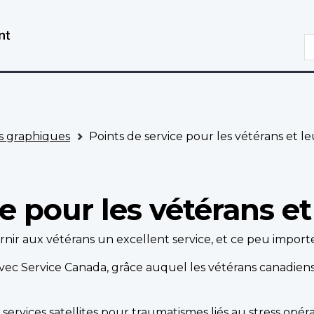
Aller
Passer
au
à
R
contenu
la
principal
version
HTML
simplifiée
 graphiques
Points de service pour les vétérans et le
e pour les vétérans et
r aux vétérans un excellent service, et ce peu importe 
 avec Service Canada, grâce auquel les vétérans canadien
services satellites pour
traumatismes liés au stress opér