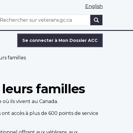
English
WxT
echercher
Search
form
Se connecter à Mon Dossier ACC
urs familles
 leurs familles
où ils vivent au Canada.
s ont accès à plus de 600 points de service
ationnel
offrant aux vétérans, aux