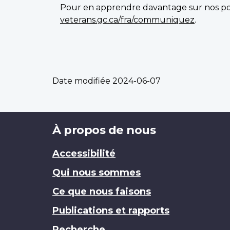
Pour en apprendre davantage sur nos poi
veterans.gc.ca/fra/communiquez
.
Date modifiée
2024-06-07
Brand
À propos de nous
Accessibilité
Qui nous sommes
Ce que nous faisons
Publications et rapports
Recherche