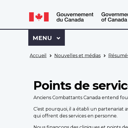
WxT
WxT
Language
Language
switcher
switcher
Se
Menu
MENU
PRINCIPAL
connecter
à
Vous
Mon
Accueil
Nouvelles et médias
Résumés
êtes
Dossier
ici
ACC
Points de servic
Anciens Combattants Canada entend fourni
C’est pourquoi, il a établi un partenariat
qui offrent des services en personne.
Nous finançons des cliniques et points de 