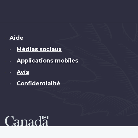
Brand
Aide
Médias sociaux
•
Applications mobiles
•
Avis
•
Confidentialité
•