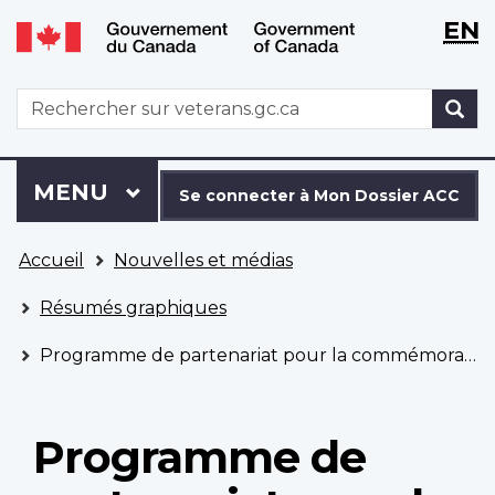
WxT
WxT
EN
Aller
Passer
Langu
Langu
au
à
contenu
la
switch
switch
WxT
R
principal
version
Search
HTML
simplifiée
form
Se
Menu
MENU
PRINCIPAL
connecter
Se connecter à Mon Dossier ACC
à
Vous
Mon
Accueil
Nouvelles et médias
êtes
Dossier
ici
ACC
Résumés graphiques
Programme de partenariat pour la commémoration
Programme de