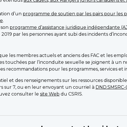
été étendus
aux cadets, aux Rangers juniors canadiens et
ation d’un
programme de soutien par les pairs pour les 
re
.
e son
programme d’assistance juridique indépendante (AJ
l 2019 par les personnes ayant subi des incidents d’incon
ue les membres actuels et anciens des FAC et les emplo
nes touchées par l’inconduite sexuelle se joignent à un
 des recommandations pour les programmes, services et ini
iel et des renseignements sur les ressources disponible
urs sur 7, ou en leur envoyant un courriel à
DND.SMSRC-C
uvez consulter le
site Web
du CSRIS.