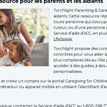
source pour les parents et les aidants
Torchlight Parenting & Car
aidants. Cette ressource r
toute personne qui s’occup
tuteur, ou d’une personne p
Service d’aide d’ACC, en plu
LifeSpeak
.
Torchlight propose des conse
concrètes pour vous aider à
plus complexes liés au rôle
accéder à des guides, à des 
personnalisées.
e
et créez un compte sur le portail Caregiving for Childr
inateur ou appareil mobile en utilisant l’identifiant d’a
gique, contactez le Service d’aide d’ACC au
1-800-268-