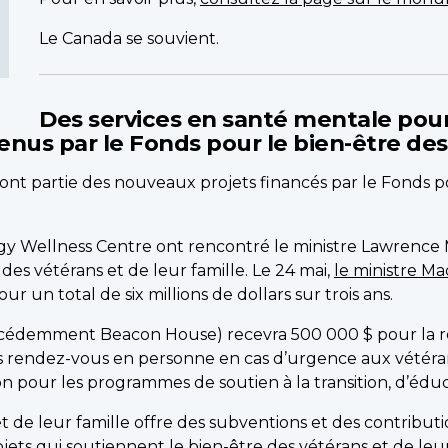
Le Canada se souvient.
Des services en santé mentale pour
s par le Fonds pour le bien-être des v
nt partie des nouveaux projets financés par le Fonds po
logy Wellness Centre ont rencontré le ministre Lawrence
des vétérans et de leur famille. Le 24 mai,
le ministre M
r un total de six millions de dollars sur trois ans.
cédemment Beacon House) recevra 500 000 $ pour la réa
ns rendez-vous en personne en cas d’urgence aux vétérans 
n pour les programmes de soutien à la transition, d’éduca
et de leur famille offre des subventions et des contribu
jets qui soutiennent le bien-être des vétérans et de leur