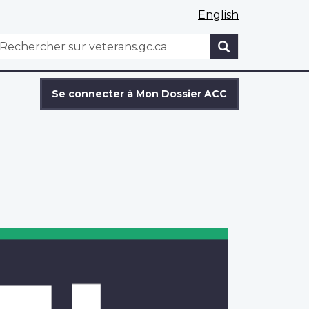
English
WxT
echercher
Search
form
Se connecter à Mon Dossier ACC