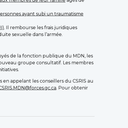
 aux membres de leur famille
âgés de
personnes ayant subi un traumatisme
I)
. Il rembourse les frais juridiques
duite sexuelle dans l’armée.
yés de la fonction publique du MDN, les
 nouveau groupe consultatif. Les membres
tiatives.
s en appelant les conseillers du CSRIS au
SRIS.MDN@forces.gc.ca
. Pour obtenir