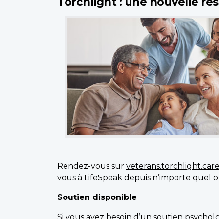
Torchlight : une nouvelle res
Rendez-vous sur
veterans.torchlight.car
vous à
LifeSpeak
depuis n’importe quel ord
Soutien disponible
Si vous avez besoin d’un soutien psycholo