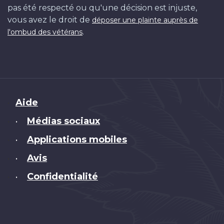
pas été respecté ou qu'une décision est injuste,
vous avez le droit de
déposer une plainte auprès de
.
l'ombud des vétérans
Brand
Aide
Médias sociaux
•
Applications mobiles
•
Avis
•
Confidentialité
•