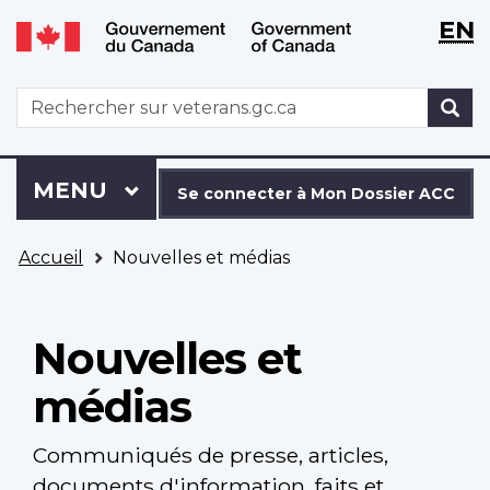
WxT
WxT
EN
Aller
Passer
Langu
Langu
au
à
contenu
la
switch
switch
WxT
R
principal
version
Search
HTML
simplifiée
form
Se
Menu
MENU
PRINCIPAL
connecter
Se connecter à Mon Dossier ACC
à
Vous
Mon
Accueil
Nouvelles et médias
êtes
Dossier
ici
ACC
Nouvelles et
médias
Communiqués de presse, articles,
documents d'information, faits et