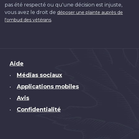
pas été respecté ou qu'une décision est injuste,
vous avez le droit de
déposer une plainte auprès de
.
l'ombud des vétérans
Brand
Aide
Médias sociaux
•
Applications mobiles
•
Avis
•
Confidentialité
•