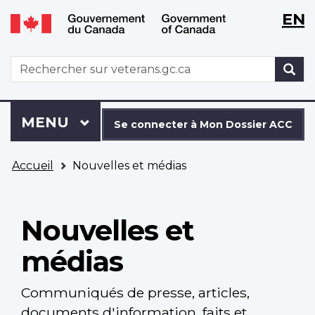
WxT
WxT
EN
Aller
Passer
Langu
Langu
au
à
contenu
la
switch
switch
WxT
R
principal
version
Search
HTML
simplifiée
form
Se
Menu
MENU
PRINCIPAL
connecter
Se connecter à Mon Dossier ACC
à
Vous
Mon
Accueil
Nouvelles et médias
êtes
Dossier
ici
ACC
Nouvelles et
médias
Communiqués de presse, articles,
documents d'information, faits et