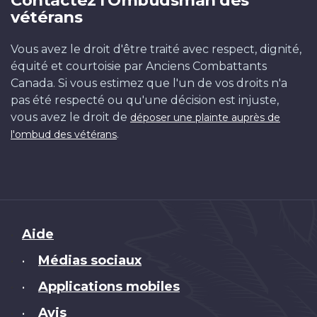
vétérans
Vous avez le droit d'être traité avec respect, dignité,
équité et courtoisie par Anciens Combattants
Canada. Si vous estimez que l'un de vos droits n'a
pas été respecté ou qu'une décision est injuste,
vous avez le droit de
déposer une plainte auprès de
.
l'ombud des vétérans
Brand
Aide
Médias sociaux
•
Applications mobiles
•
Avis
•