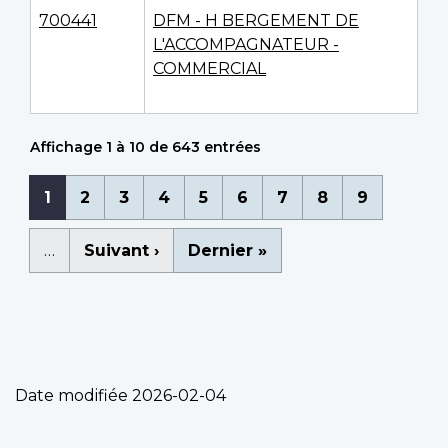
700441
DFM - H BERGEMENT DE
L'ACCOMPAGNATEUR -
COMMERCIAL
Affichage 1 à 10 de 643 entrées
Pagination
Page
1
Page
2
Page
3
Page
4
Page
5
Page
6
Page
7
Page
8
Page
9
courante
…
Page
Suivant ›
Dernière
Dernier »
suivante
page
Date modifiée
2026-02-04