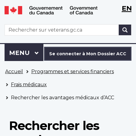
WxT
WxT
EN
Aller
Passer
Langu
Langu
au
à
contenu
la
switch
switch
WxT
R
principal
version
Search
HTML
simplifiée
form
Se
Menu
MENU
PRINCIPAL
connecter
Se connecter à Mon Dossier ACC
à
Vous
Mon
Accueil
Programmes et services financiers
êtes
Dossier
ici
ACC
Frais médicaux
Rechercher les avantages médicaux d’ACC
Rechercher les