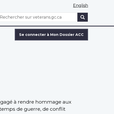
English
WxT
echercher
Search
form
Se connecter à Mon Dossier ACC
engagé à rendre hommage aux
temps de guerre, de conflit