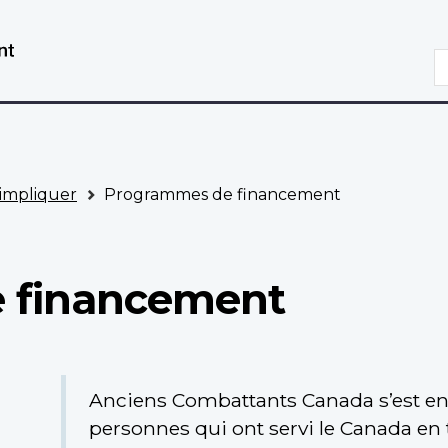
Aller
Passer
au
à
R
contenu
la
principal
version
HTML
simplifiée
impliquer
Programmes de financement
 financement
Anciens Combattants Canada s’est 
personnes qui ont servi le Canada en 