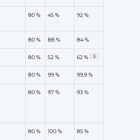
80 %
45 %
92 %
80 %
88 %
84 %
Note de bas de page
5
80 %
52 %
62 %
80 %
99 %
99,9 %
80 %
97 %
93 %
80 %
100 %
85 %