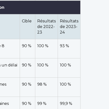
on
Cible
Résultats
Résultats
de 2022-
de 2023-
23
24
e 8
90 %
100 %
93 %
s un délai
90 %
100 %
100 %
ines
90 %
98 %
100 %
 page
aines
90 %
99 %
99,9 %