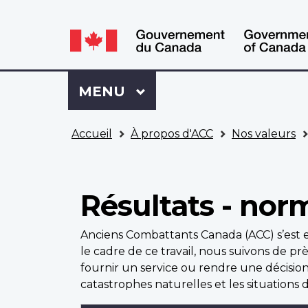
WxT
WxT
Language
Language
switcher
switcher
Se
Menu
MENU
PRINCIPAL
connecter
à
Vous
Mon
Accueil
À propos d'ACC
Nos valeurs
êtes
Dossier
ici
ACC
Résultats - nor
Anciens Combattants Canada (ACC) s’est e
le cadre de ce travail, nous suivons de p
fournir un service ou rendre une décision
catastrophes naturelles et les situations