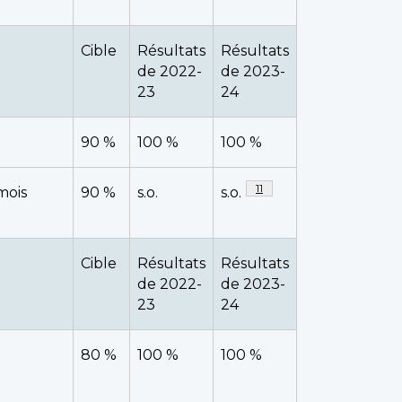
Cible
Résultats
Résultats
de 2022-
de 2023-
23
24
90 %
100 %
100 %
Note de bas de page
11
mois
90 %
s.o.
s.o.
Cible
Résultats
Résultats
de 2022-
de 2023-
23
24
80 %
100 %
100 %