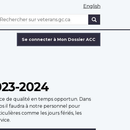
English
WxT
echercher
Search
form
Se connecter à Mon Dossier ACC
023-2024
vice de qualité en temps opportun. Dans
ps il faudra à notre personnel pour
culières comme les jours fériés, les
vice.