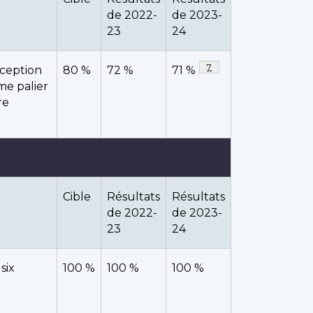
de 2022-
de 2023-
23
24
Note de bas de page
7
xception
80 %
72 %
71 %
me palier
re
Cible
Résultats
Résultats
de 2022-
de 2023-
23
24
six
100 %
100 %
100 %