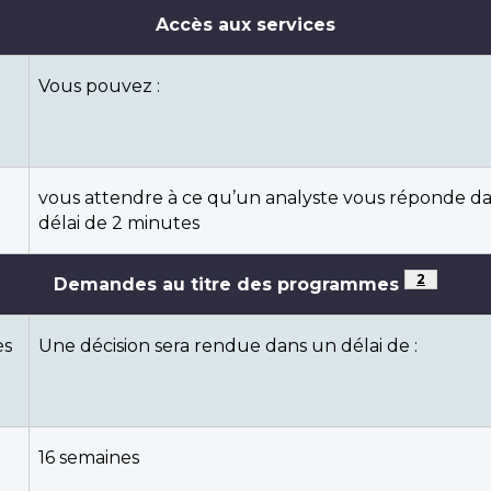
Accès aux services
Vous pouvez :
vous attendre à ce qu’un analyste vous réponde d
délai de 2 minutes
Note de b
2
Demandes au titre des programmes
ès
Une décision sera rendue dans un délai de :
16 semaines
 page