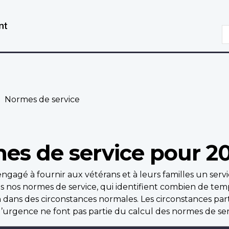
Aller
Passer
au
à
R
contenu
la
principal
version
HTML
simplifiée
Normes de service
mes de service pour 2
ngagé à fournir aux vétérans et à leurs familles un ser
rès nos normes de service, qui identifient combien de tem
 dans des circonstances normales. Les circonstances parti
 d’urgence ne font pas partie du calcul des normes de ser