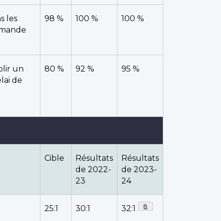
s les
98 %
100 %
100 %
demande
blir un
80 %
92 %
95 %
lai de
Cible
Résultats
Résultats
de 2022-
de 2023-
23
24
Note de bas de page
8
25:1
30:1
32:1