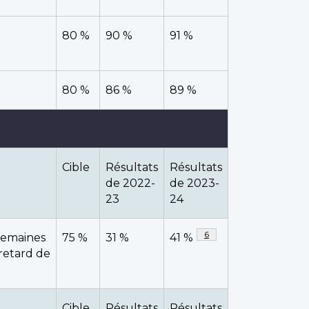
80 %
90 %
91 %
80 %
86 %
89 %
Cible
Résultats
Résultats
de 2022-
de 2023-
23
24
Note de bas de page
6
 semaines
75 %
31 %
41 %
 retard de
Cible
Résultats
Résultats