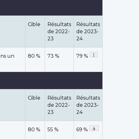
Cible
Résultats
Résultats
de 2022-
de 2023-
23
24
Note de bas de page
1
ans un
80 %
73 %
79 %
as de page
Cible
Résultats
Résultats
de 2022-
de 2023-
23
24
Note de bas de page
4
80 %
55 %
69 %