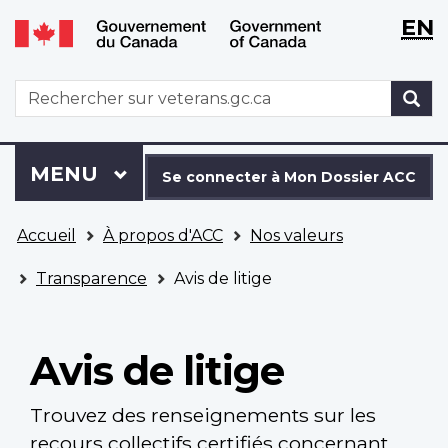
WxT
WxT
EN
Aller
Passer
Langu
Langu
au
à
contenu
la
switch
switch
WxT
R
principal
version
Search
HTML
simplifiée
form
Se
Menu
MENU
PRINCIPAL
connecter
Se connecter à Mon Dossier ACC
à
Vous
Mon
Accueil
À propos d'ACC
Nos valeurs
êtes
Dossier
ici
ACC
Transparence
Avis de litige
Avis de litige
Trouvez des renseignements sur les
recours collectifs certifiés concernant