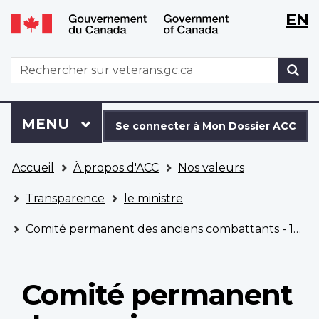
WxT
WxT
EN
Aller
Passer
Langu
Langu
au
à
contenu
la
switch
switch
WxT
R
principal
version
Search
HTML
simplifiée
form
Se
Menu
MENU
PRINCIPAL
connecter
Se connecter à Mon Dossier ACC
à
Vous
Mon
Accueil
À propos d'ACC
Nos valeurs
êtes
Dossier
ici
ACC
Transparence
le ministre
Comité permanent des anciens combattants - 12 avril 2021
Comité permanent