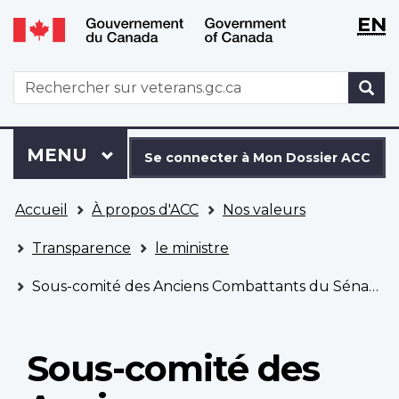
WxT
WxT
EN
Aller
Passer
Langu
Langu
au
à
contenu
la
switch
switch
WxT
R
principal
version
Search
HTML
simplifiée
form
Se
Menu
MENU
PRINCIPAL
connecter
Se connecter à Mon Dossier ACC
à
Vous
Mon
Accueil
À propos d'ACC
Nos valeurs
êtes
Dossier
ici
ACC
Transparence
le ministre
Sous-comité des Anciens Combattants du Sénat - 6 mai 2022
Sous-comité des