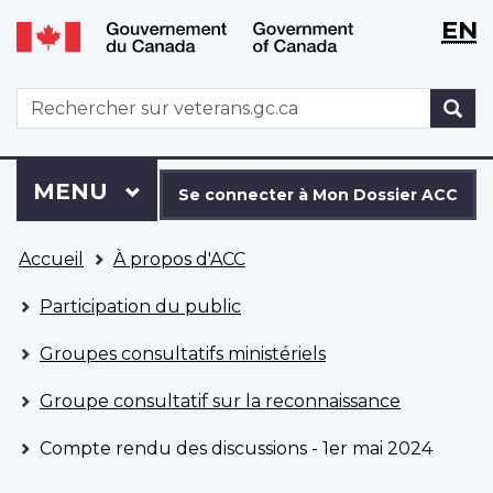
WxT
WxT
EN
Aller
Passer
Langu
Langu
au
à
contenu
la
switch
switch
WxT
R
principal
version
Search
HTML
simplifiée
form
Se
Menu
MENU
PRINCIPAL
connecter
Se connecter à Mon Dossier ACC
à
Vous
Mon
Accueil
À propos d'ACC
êtes
Dossier
ici
ACC
Participation du public
Groupes consultatifs ministériels
Groupe consultatif sur la reconnaissance
Compte rendu des discussions - 1er mai 2024