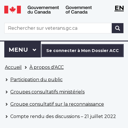
WxT
WxT
EN
Aller
Passer
Langu
Langu
au
à
contenu
la
switch
switch
WxT
R
principal
version
Search
HTML
simplifiée
form
Se
Menu
MENU
PRINCIPAL
connecter
Se connecter à Mon Dossier ACC
à
Vous
Mon
Accueil
À propos d'ACC
êtes
Dossier
ici
ACC
Participation du public
Groupes consultatifs ministériels
Groupe consultatif sur la reconnaissance
Compte rendu des discussions – 21 juillet 2022