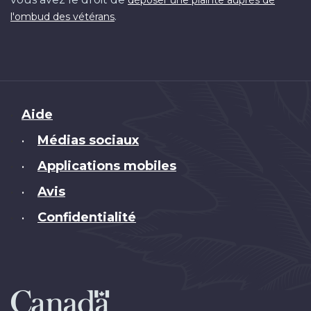
.
l'ombud des vétérans
Brand
Aide
Médias sociaux
•
Applications mobiles
•
Avis
•
Confidentialité
•