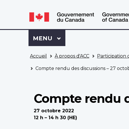
WxT
WxT
Language
Language
switcher
switcher
Se
Menu
MENU
PRINCIPAL
connecter
à
Vous
Mon
Accueil
À propos d'ACC
Participation
êtes
Dossier
ici
ACC
Compte rendu des discussions – 27 octo
Compte rendu de
27 octobre 2022
12 h – 14 h 30 (HE)