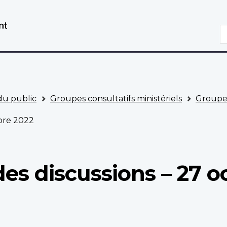
Aller
Passer
au
à
R
contenu
la
principal
version
HTML
simplifiée
 du public
Groupes consultatifs ministériels
Groupe 
bre 2022
s discussions – 27 o