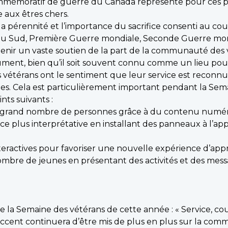
mmémoratif de guerre du Canada représente pour ces 
aux êtres chers.
la pérennité et l’importance du sacrifice consenti au cours
u Sud, Première Guerre mondiale, Seconde Guerre mond
enir un vaste soutien de la part de la communauté des 
ument, bien qu’il soit souvent connu comme un lieu po
vétérans ont le sentiment que leur service est reconnu, 
mes. Cela est particulièrement important pendant la Sem
nts suivants :
plus grand nombre de personnes grâce à du contenu numéri
ience plus interprétative en installant des panneaux à
interactives pour favoriser une nouvelle expérience d’app
nombre de jeunes en présentant des activités et des messa
la Semaine des vétérans de cette année : « Service, cour
accent continuera d’être mis de plus en plus sur la comm