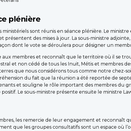
vétérans
ce plénière
ministériels sont réunis en séance plénière. Le ministre 
t présentent des mises à jour. La sous-ministre adjoint
 façon dont le vote se déroulera pour désigner un membr
 aux membres et reconnaît que le territoire où il se trou
estral et non cédé de tous les Inuit, Métis et membres
 terres que nous considérons tous comme notre chez-soi
éhension du fait que la réunion a été reportée de sept
enants et souligne le rôle important des membres du gr
positif. Le sous-ministre présente ensuite le ministre L
mbres, les remercie de leur engagement et reconnaît que
lement que les groupes consultatifs sont un espace où l