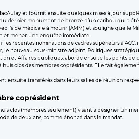
 MacAulay et fournit ensuite quelques mises à jour sup
t du dernier monument de bronze d’un caribou qui a été
 avec l’aide médicale à mourir (AMM) et souligne que le M
an et mener une enquête immédiate.
t sur les récentes nominations de cadres supérieurs à AC
r, le nouveau sous-ministre adjoint, Politiques stratégiq
ion et Affaires publiques, aborde ensuite les points d
 à huis clos des membres coprésidents. Elle fait égalem
t ensuite transférés dans leurs salles de réunion respec
mbre coprésident
is clos (membres seulement) visant à désigner un memb
riode de deux ans, comme énoncé dans le mandat.