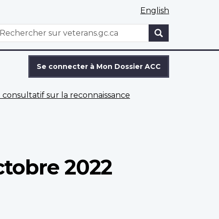
English
WxT
echercher
Search
form
Se connecter à Mon Dossier ACC
consultatif sur la reconnaissance
ctobre 2022