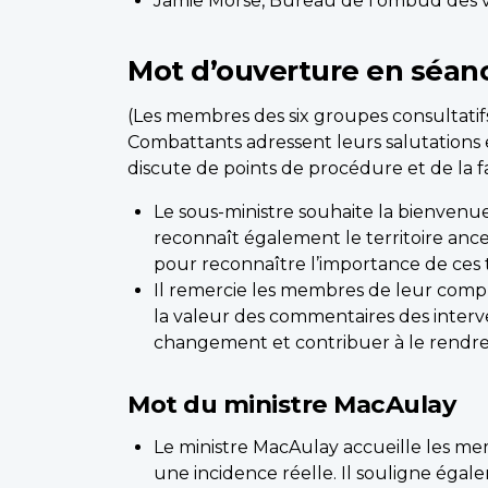
Jamie Morse, Bureau de l’ombud des 
Mot d’ouverture en séan
(Les membres des six groupes consultatifs 
Combattants adressent leurs salutations e
discute de points de procédure et de la
Le sous-ministre souhaite la bienvenue
reconnaît également le territoire anc
pour reconnaître l’importance de ces
Il remercie les membres de leur compr
la valeur des commentaires des interv
changement et contribuer à le rendre 
Mot du ministre MacAulay
Le ministre MacAulay accueille les me
une incidence réelle. Il souligne éga