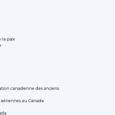
 la paix
e
iation canadienne des anciens
es aériennes au Canada
ada