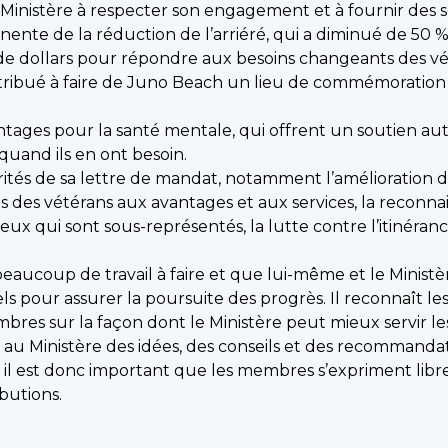
 Ministère à respecter son engagement et à fournir des so
anente de la réduction de l’arriéré, qui a diminué de 50
s de dollars pour répondre aux besoins changeants des vé
ntribué à faire de Juno Beach un lieu de commémoration
tages pour la santé mentale, qui offrent un soutien aut
 quand ils en ont besoin.
orités de sa lettre de mandat, notamment l’amélioration
ccès des vétérans aux avantages et aux services, la recon
eux qui sont sous-représentés, la lutte contre l’itinéran
 beaucoup de travail à faire et que lui-même et le Minist
els pour assurer la poursuite des progrès. Il reconnaît
res sur la façon dont le Ministère peut mieux servir les
r au Ministère des idées, des conseils et des recommand
e, il est donc important que les membres s’expriment lib
butions.