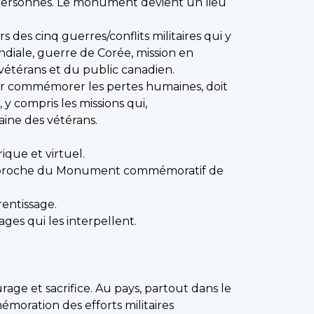
personnes. Le monument devient un lieu
 des cinq guerres/conflits militaires qui y
iale, guerre de Corée, mission en
vétérans et du public canadien.
ur commémorer les pertes humaines, doit
y compris les missions qui,
aine des vétérans.
que et virtuel.
 l’approche du Monument commémoratif de
rentissage.
ges qui les interpellent.
age et sacrifice. Au pays, partout dans le
émoration des efforts militaires