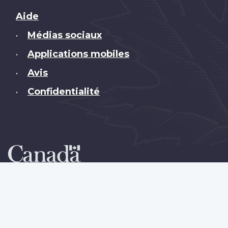
Brand
Aide
Médias sociaux
•
Applications mobiles
•
Avis
•
Confidentialité
•