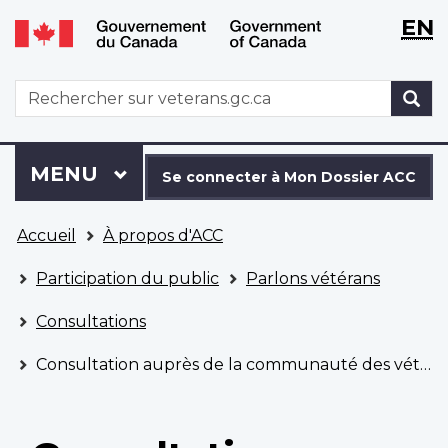
WxT
WxT
EN
Aller
Passer
Langu
Langu
au
à
contenu
la
switch
switch
WxT
R
principal
version
Search
HTML
simplifiée
form
Se
Menu
MENU
PRINCIPAL
connecter
Se connecter à Mon Dossier ACC
à
Vous
Mon
Accueil
À propos d'ACC
êtes
Dossier
ici
ACC
Participation du public
Parlons vétérans
Consultations
Consultation auprès de la communauté des vétérans