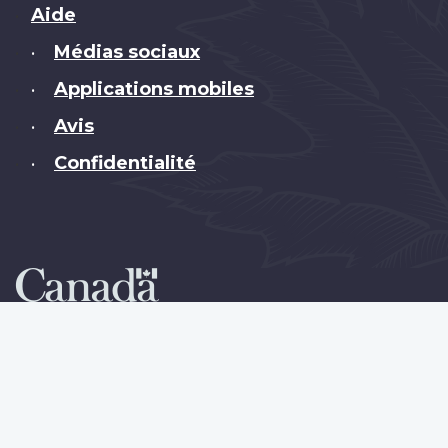
Brand
Aide
Médias sociaux
•
Applications mobiles
•
Avis
•
Confidentialité
•