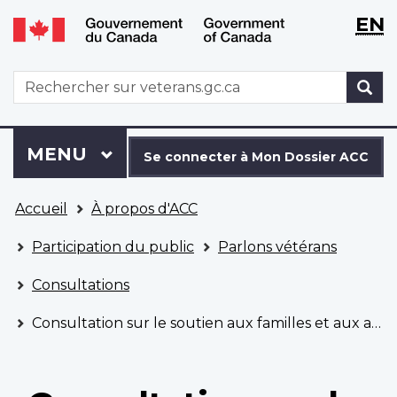
WxT
WxT
EN
Aller
Passer
Langu
Langu
au
à
contenu
la
switch
switch
WxT
R
principal
version
Search
HTML
simplifiée
form
Se
Menu
MENU
PRINCIPAL
connecter
Se connecter à Mon Dossier ACC
à
Vous
Mon
Accueil
À propos d'ACC
êtes
Dossier
ici
ACC
Participation du public
Parlons vétérans
Consultations
Consultation sur le soutien aux familles et aux aidants des vétérans