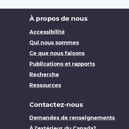
Brand
À propos de nous
Accessibilité
Qui nous sommes
Ce que nous faisons
Publications et rapports
Recherche
Ressources
Contactez-nous
Demandes de renseignements
À l'extérieur du Canada?