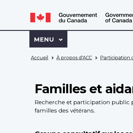
WxT
WxT
Language
Language
switcher
switcher
Se
Menu
MENU
PRINCIPAL
connecter
à
Vous
Mon
Accueil
À propos d'ACC
Participation
êtes
Dossier
ici
ACC
Familles et aida
Recherche et participation public 
familles des vétérans.
Main
navigation