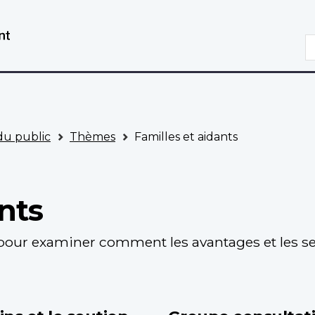
Aller
Passer
au
à
R
contenu
la
principal
version
HTML
simplifiée
 du public
Thèmes
Familles et aidants
nts
pour examiner comment les avantages et les ser