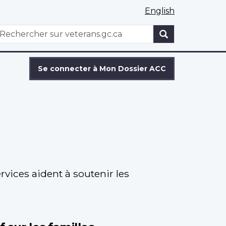
English
WxT
echercher
Search
form
Se connecter à Mon Dossier ACC
vices aident à soutenir les