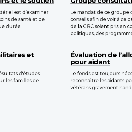
ins et le soutien
Groupe consultatif
tériel est d’examiner
Le mandat de ce groupe con
soins de santé et de
conseils afin de voir à ce 
ue durée.
de la GRC soient pris en
politiques, des programmes
litaires et
Évaluation de l’a
pour aidant
sultats d'études
Le fonds est toujours néce
r les familles de
reconnaître les aidants po
vétérans gravement handi