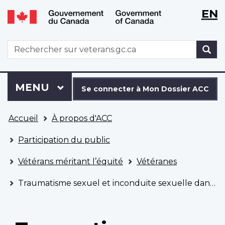
WxT
WxT
EN
Aller
Passer
Langu
Langu
au
à
contenu
la
switch
switch
WxT
R
principal
version
Search
HTML
simplifiée
form
Se
Menu
MENU
PRINCIPAL
connecter
Se connecter à Mon Dossier ACC
à
Vous
Mon
Accueil
À propos d'ACC
êtes
Dossier
ici
ACC
Participation du public
Vétérans méritant l’équité
Vétéranes
Traumatisme sexuel et inconduite sexuelle dans le cadre du service militaire