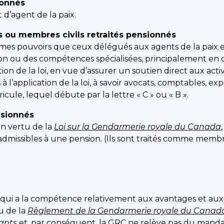
ionnés
 d’agent de la paix.
s ou membres civils retraités pensionnés
mes pouvoirs que ceux délégués aux agents de la paix et 
n ou des compétences spécialisées, principalement en ce q
ion de la loi, en vue d’assurer un soutien direct aux activi
 à l’application de la loi, à savoir avocats, comptables, expe
ule, lequel débute par la lettre « C » ou « B ».
nsionnés
n vertu de la
Loi sur la Gendarmerie royale du Canada
 admissibles à une pension. (Ils sont traités comme membr
 et qui a la compétence relativement aux avantages et aux
u de la
Règlement de la Gendarmerie royale du Canada
ants
et, par conséquent, la GRC ne relève pas du manda