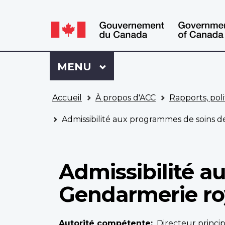
WxT
WxT
Language
Language
switcher
switcher
Se
Menu
MENU
PRINCIPAL
connecter
à
Vous
Mon
Accueil
À propos d'ACC
Rapports, poli
êtes
Dossier
ici
ACC
Admissibilité aux programmes de soins d
Admissibilité a
Gendarmerie ro
Autorité compétente
Directeur princi