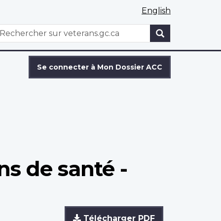
English
WxT
echercher
Search
form
Se connecter à Mon Dossier ACC
s de santé -
Télécharger PDF