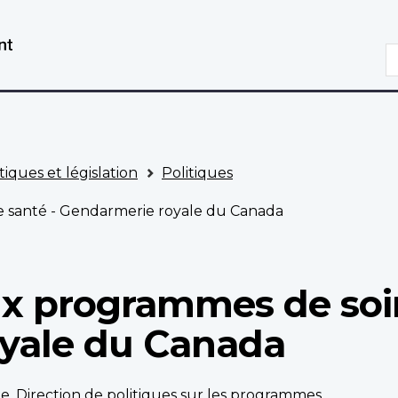
Aller
Passer
au
à
R
contenu
la
principal
version
HTML
simplifiée
tiques et législation
Politiques
e santé - Gendarmerie royale du Canada
ux programmes de soin
yale du Canada
pe, Direction de politiques sur les programmes