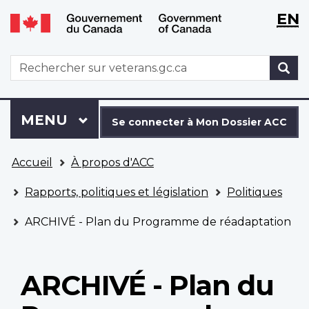
WxT
WxT
EN
Aller
Passer
Langu
Langu
au
à
contenu
la
switch
switch
WxT
R
principal
version
Search
HTML
simplifiée
form
Se
Menu
MENU
PRINCIPAL
connecter
Se connecter à Mon Dossier ACC
à
Vous
Mon
Accueil
À propos d'ACC
êtes
Dossier
ici
ACC
Rapports, politiques et législation
Politiques
ARCHIVÉ - Plan du Programme de réadaptation
ARCHIVÉ - Plan du