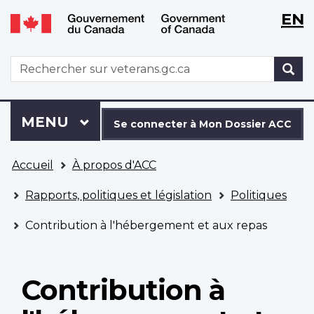
WxT
WxT
EN
Aller
Passer
Langu
Langu
au
à
contenu
la
switch
switch
WxT
R
principal
version
Search
HTML
simplifiée
form
Se
Menu
MENU
PRINCIPAL
connecter
Se connecter à Mon Dossier ACC
à
Vous
Mon
Accueil
À propos d'ACC
êtes
Dossier
ici
ACC
Rapports, politiques et législation
Politiques
Contribution à l'hébergement et aux repas
Contribution à