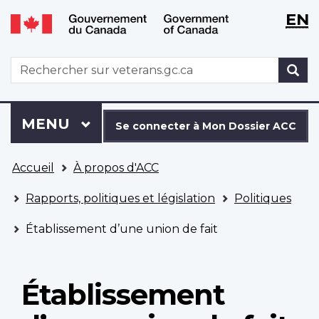
WxT
WxT
EN
Aller
Passer
Langu
Langu
au
à
contenu
la
switch
switch
WxT
R
principal
version
Search
HTML
simplifiée
form
Se
Menu
MENU
PRINCIPAL
connecter
Se connecter à Mon Dossier ACC
à
Vous
Mon
Accueil
À propos d'ACC
êtes
Dossier
ici
ACC
Rapports, politiques et législation
Politiques
Établissement d’une union de fait
Établissement