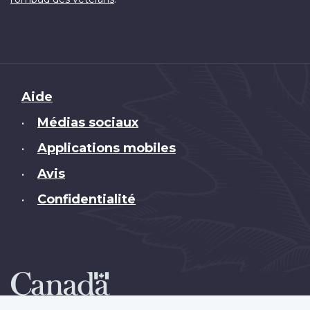
Brand
Aide
Médias sociaux
•
Applications mobiles
•
Avis
•
Confidentialité
•