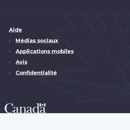
Brand
Aide
Médias sociaux
•
Applications mobiles
•
Avis
•
Confidentialité
•