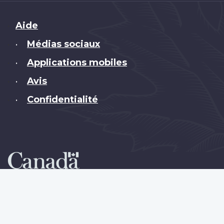
Brand
Aide
Médias sociaux
•
Applications mobiles
•
Avis
•
Confidentialité
•