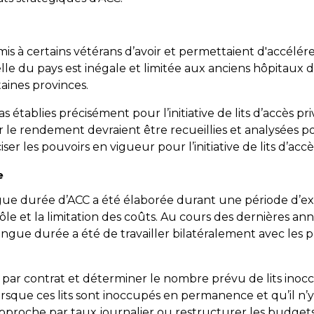
 permis à certains vétérans d’avoir et permettaient d'accélé
helle du pays est inégale et limitée aux anciens hôpitaux d
aines provinces.
ablies précisément pour l’initiative de lits d’accès privil
ur le rendement devraient être recueillies et analysées p
ser les pouvoirs en vigueur pour l’initiative de lits d’accès
e
ngue durée d’ACC a été élaborée durant une période d’e
trôle et la limitation des coûts. Au cours des dernières an
ngue durée a été de travailler bilatéralement avec les pro
enus par contrat et déterminer le nombre prévu de lits inoc
orsque ces lits sont inoccupés en permanence et qu’il n’y 
proche par taux journalier ou restructurer les budgets