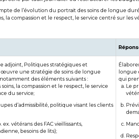
mpte de l’évolution du portrait des soins de longue duré
ns, la compassion et le respect, le service centré sur les 
Réponse
 adjoint, Politiques stratégiques et
Élaborer
œuvre une stratégie de soins de longue
longue 
notamment des éléments suivants :
qui pre
 soins, la compassion et le respect, le service
Le p
nce du service;
vétér
pes d’admissibilité, politique visant les clients
Prévi
dema
ex. vétérans des FAC vieillissants,
Manda
dienne, besoins de lits);
Resp