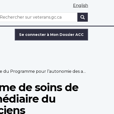
English
WxT
echercher
Search
form
Se connecter à Mon Dossier ACC
mme pour l’autonomie des anciens combattants
me de soins de
médiaire du
ciens