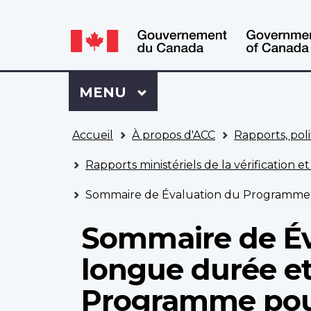
WxT
WxT
Language
Language
switcher
switcher
Se
Menu
MENU
PRINCIPAL
connecter
à
Vous
Mon
Accueil
À propos d'ACC
Rapports, poli
êtes
Dossier
ici
ACC
Rapports ministériels de la vérification et
Sommaire de Évaluation du Programme de soin
Sommaire de Év
longue durée et
Programme pour