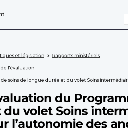
Aller
Passer
au
à
R
contenu
la
principal
version
HTML
simplifiée
tiques et législation
Rapports ministériels
 de l'évaluation
s de longue durée et du volet Soins intermédiaire du Progra
aluation du Program
 du volet Soins inter
 l’autonomie des an