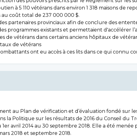
nction des pouvoirs prescrits par le Règlement sur les s
utien à 5 110 vétérans dans environ 1 318 maisons de rep
 au coût total de 237 000 000 $.
c des partenaires provinciaux afin de conclure des ententes
ité des programmes existants et permettaient d'accélérer 
es de vétérans dans certains anciens hôpitaux de vétéran
itaux de vétérans
 combattants ont eu accès à ces lits dans ce qui connu comm
t au Plan de vérification et d’évaluation fondé sur les
ns la Politique sur les résultats de 2016 du Conseil du T
u 1er avril 2014 au 30 septembre 2018. Elle a été menée p
e mars 2018 et septembre 2018.