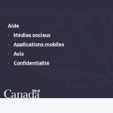
Brand
Aide
Médias sociaux
•
Applications mobiles
•
Avis
•
Confidentialité
•