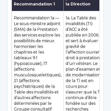
Recommandation 1
la Direction
Recommandation 1a —
1a. La Table des
Le sous-ministre adjoint
invalidités (TI)
(SMA) de la Prestation
d’ACC a été
des services explore les
publiée en 2006
possibilités de mieux
et sert à évaluer la
harmoniser les
gravité de
chapitres et les
l’affection ouvrant
tableaux 9.1
droit à prestation
(hypoacousie), 17
d’un vétéran. Le
(affections
plan d’examen et
musculosquelettiques),
de modernisation
21 (affections
de la TI est en
psychiatriques) de la
cours pour
Table des invalidités et
s’assurer que la TI
d’autres affections
continue d’être
déterminées par le
fondée sur des
Groupe consultatif
recherches