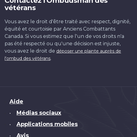
Contactez l'Ombudsman des
vétérans
Vous avez le droit d'être traité avec respect, dignité,
équité et courtoisie par Anciens Combattants
Canada. Si vous estimez que l'un de vos droits n'a
pas été respecté ou qu'une décision est injuste,
vous avez le droit de
déposer une plainte auprès de
.
l'ombud des vétérans
Brand
Aide
Médias sociaux
•
Applications mobiles
•
Avis
•