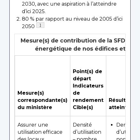
2030, avec une aspiration à l’atteindre
d’ici 2025.
80 % par rapport au niveau de 2005 d’ici
Note de bas de page
1
2050
Mesure(s) de contribution de la SFDD : Am
énergétique de nos édifices et de n
Point(s) de
départ
Indicateurs
Mesure(s)
de
correspondante(s)
rendement
Résultats
du ministère
Cible(s)
atteints
Assurer une
Densité
Densité
utilisation efficace
d’utilisation
d’utilisati
des locaux
– nombre
nombre 