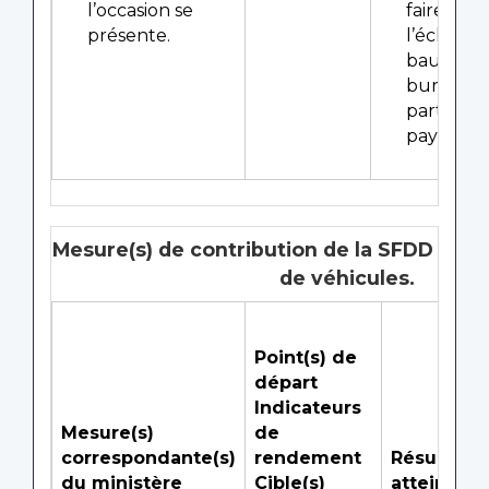
l’occasion se
faire à
présente.
l’échéan
baux dans
bureaux 
partout 
pays
Mesure(s) de contribution de la SFDD : Mod
de véhicules.
Point(s) de
départ
Indicateurs
Mesure(s)
de
correspondante(s)
rendement
Résultats
du ministère
Cible(s)
atteints