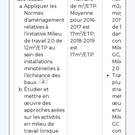
2
Appliquer les
de m
/ETP.
m2/ETP 
Normes
Moyenne
moyenne
d’aménagement
pour 2016-
2019-202
2
relatives à
2017 est
de 18 m
2
l’initiative Milieu
17m
/ETP;
dans une
de travail 2.0 de
2018-2019
configura
2
12m
/ETP au
est
Milieu de 
2
sein des
17m
/ETP.
GC, plut
installations
Milieu de 
ministérielles à
2.0
l’échéance des
Travailler
Note de bas de page
2
baux.
plusieurs
Étudier et
stratégie
mettre en
mettre e
œuvre des
œuvre u
approches axées
environ
sur les activités
Milieu de 
en milieu de
GC et
travail lorsque
continuer