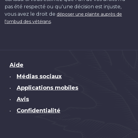
pas été respecté ou qu'une décision est injuste,
vous avez le droit de
déposer une plainte auprès de
.
l'ombud des vétérans
Brand
Aide
Médias sociaux
•
Applications mobiles
•
Avis
•
Confidentialité
•