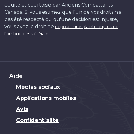
équité et courtoisie par Anciens Combattants
Canada. Si vous estimez que l'un de vos droits n'a
pas été respecté ou qu'une décision est injuste,
vous avez le droit de
déposer une plainte auprès de
.
l'ombud des vétérans
Brand
Aide
Médias sociaux
•
Applications mobiles
•
Avis
•
Confidentialité
•