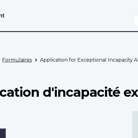
Aller
Passer
au
à
R
contenu
la
principal
version
HTML
simplifiée
Formulaires
Application for Exceptional Incapacity 
ation d'incapacité e