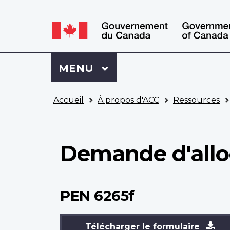
WxT
WxT
Language
Language
switcher
switcher
Se
Menu
MENU
PRINCIPAL
connecter
à
Vous
Mon
Accueil
À propos d'ACC
Ressources
êtes
Dossier
ici
ACC
Demande d'alloc
PEN 6265f
Télécharger le formulaire