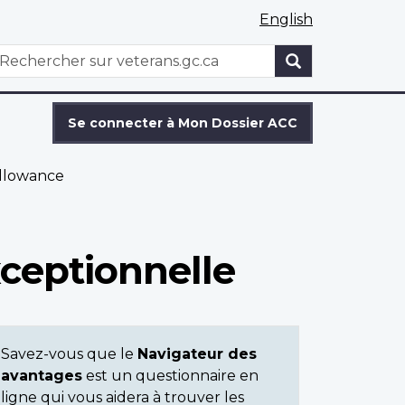
English
WxT
echercher
Search
form
Se connecter à Mon Dossier ACC
Allowance
xceptionnelle
Savez-vous que le
Navigateur des
avantages
est un questionnaire en
ligne qui vous aidera à trouver les