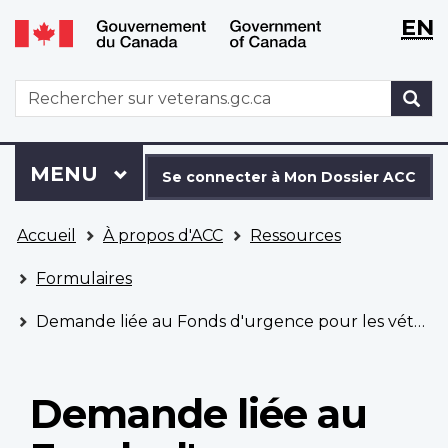
WxT
WxT
EN
Aller
Passer
Langu
Langu
au
à
contenu
la
switch
switch
WxT
R
principal
version
Search
HTML
simplifiée
form
Se
Menu
MENU
PRINCIPAL
connecter
Se connecter à Mon Dossier ACC
à
Vous
Mon
Accueil
À propos d'ACC
Ressources
êtes
Dossier
ici
ACC
Formulaires
Demande liée au Fonds d'urgence pour les vétérans
Demande liée au