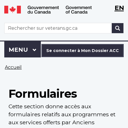
WxT
WxT
EN
Aller
Passer
Langu
Langu
au
à
contenu
la
switch
switch
WxT
R
principal
version
Search
HTML
simplifiée
form
Se
Menu
MENU
PRINCIPAL
connecter
Se connecter à Mon Dossier ACC
à
Vous
Mon
Accueil
êtes
Dossier
ici
ACC
Formulaires
Cette section donne accès aux
formulaires relatifs aux programmes et
aux services offerts par Anciens