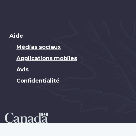
Brand
Aide
Médias sociaux
•
Applications mobiles
•
Avis
•
Confidentialité
•