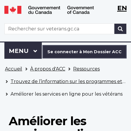
WxT
WxT
EN
Aller
Passer
Langu
Langu
au
à
contenu
la
switch
switch
WxT
R
principal
version
Search
HTML
simplifiée
form
Se
Menu
MENU
PRINCIPAL
connecter
Se connecter à Mon Dossier ACC
à
Vous
Mon
Accueil
À propos d'ACC
Ressources
êtes
Dossier
ici
ACC
Trouvez de l’information sur les programmes et les services
Améliorer les services en ligne pour les vétérans
Améliorer les