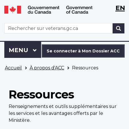
WxT
WxT
EN
Aller
Passer
Langu
Langu
au
à
contenu
la
switch
switch
WxT
R
principal
version
Search
HTML
simplifiée
form
Se
Menu
MENU
PRINCIPAL
connecter
Se connecter à Mon Dossier ACC
à
Vous
Mon
Accueil
À propos d'ACC
Ressources
êtes
Dossier
ici
ACC
Ressources
Renseignements et outils supplémentaires sur
les services et les avantages offerts par le
Ministère.
Main