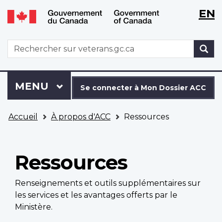
WxT
WxT
EN
Aller
Passer
Langu
Langu
au
à
contenu
la
switch
switch
WxT
R
principal
version
Search
HTML
simplifiée
form
Se
Menu
MENU
PRINCIPAL
connecter
Se connecter à Mon Dossier ACC
à
Vous
Mon
Accueil
À propos d'ACC
Ressources
êtes
Dossier
ici
ACC
Ressources
Renseignements et outils supplémentaires sur
les services et les avantages offerts par le
Ministère.
Main