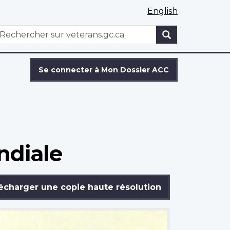
English
WxT
echercher
Search
form
Se connecter à Mon Dossier ACC
ndiale
écharger une copie haute résolution