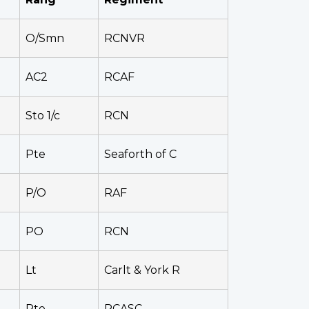
O/Smn
RCNVR
AC2
RCAF
Sto 1/c
RCN
Pte
Seaforth of C
P/O
RAF
PO
RCN
Lt
Carlt & York R
Pte
RCASC