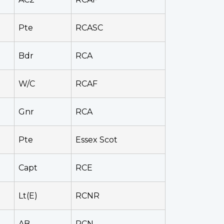
Pte
RCASC
Bdr
RCA
W/C
RCAF
Gnr
RCA
Pte
Essex Scot
Capt
RCE
Lt(E)
RCNR
AB
RCN