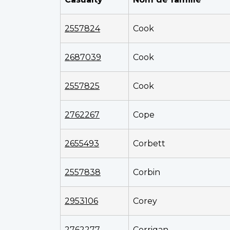
2557824
Cook
2687039
Cook
2557825
Cook
2762267
Cope
2655493
Corbett
2557838
Corbin
2953106
Corey
2762277
Corrigan