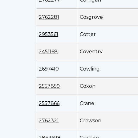
2762281
Cosgrove
2953561
Cotter
2451168
Coventry
2697410
Cowling
2557859
Coxon
2557866
Crane
2762321
Crewson
2849698
Crocker