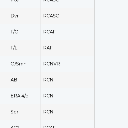
Dvr
RCASC
F/O
RCAF
F/L
RAF
O/Smn
RCNVR
AB
RCN
ERA 4/c
RCN
Spr
RCN
AC2
RCAF