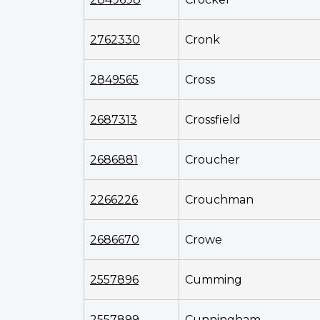
2762330
Cronk
2849565
Cross
2687313
Crossfield
2686881
Croucher
2266226
Crouchman
2686670
Crowe
2557896
Cumming
2557899
Cunningham