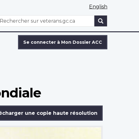
English
WxT
echercher
Search
form
Se connecter à Mon Dossier ACC
ndiale
écharger une copie haute résolution