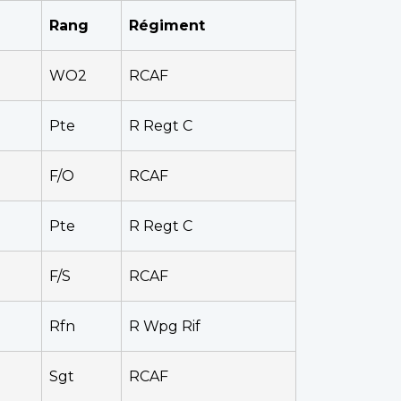
Rang
Régiment
WO2
RCAF
Pte
R Regt C
F/O
RCAF
Pte
R Regt C
F/S
RCAF
Rfn
R Wpg Rif
Sgt
RCAF