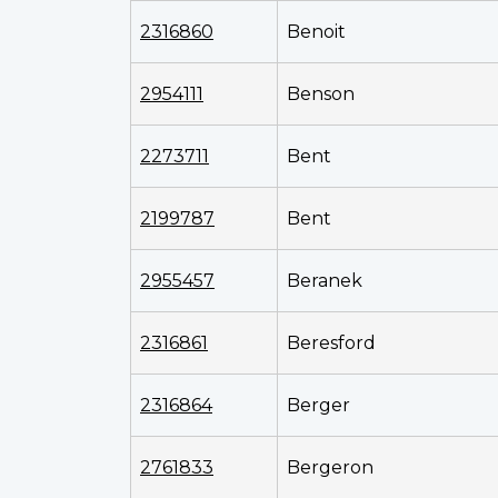
2316860
Benoit
2954111
Benson
2273711
Bent
2199787
Bent
2955457
Beranek
2316861
Beresford
2316864
Berger
2761833
Bergeron