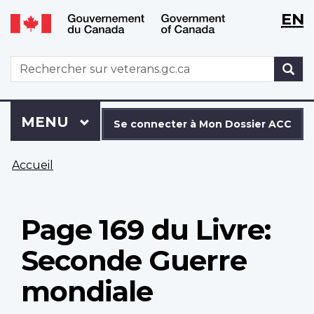
WxT
WxT
EN
Aller
Passer
Langu
Langu
au
à
contenu
la
switch
switch
WxT
R
principal
version
Search
HTML
simplifiée
form
Se
Menu
MENU
PRINCIPAL
connecter
Se connecter à Mon Dossier ACC
à
Vous
Mon
Accueil
êtes
Dossier
ici
ACC
Page 169 du Livre:
Seconde Guerre
mondiale