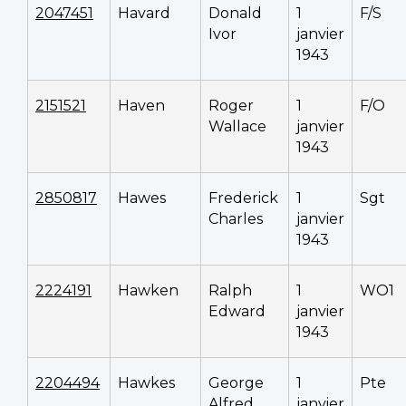
2047451
Havard
Donald
1
F/S
Ivor
janvier
1943
2151521
Haven
Roger
1
F/O
Wallace
janvier
1943
2850817
Hawes
Frederick
1
Sgt
Charles
janvier
1943
2224191
Hawken
Ralph
1
WO1
Edward
janvier
1943
2204494
Hawkes
George
1
Pte
Alfred
janvier