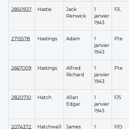
2850937
Hastie
Jack
1
F/L
Renwick
janvier
1943
2715578
Hastings
Adam
1
Pte
janvier
1943
2667009
Hastings
Alfred
1
Pte
Richard
janvier
1943
2820710
Hatch
Allan
1
F/S
Edgar
janvier
1943
2074372
Hatchwell
James
1
F/O