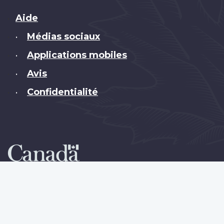
Brand
Aide
Médias sociaux
•
Applications mobiles
•
Avis
•
Confidentialité
•