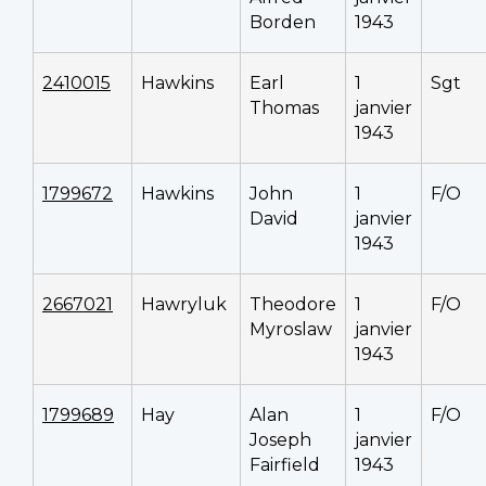
Borden
1943
2410015
Hawkins
Earl
1
Sgt
Thomas
janvier
1943
1799672
Hawkins
John
1
F/O
David
janvier
1943
2667021
Hawryluk
Theodore
1
F/O
Myroslaw
janvier
1943
1799689
Hay
Alan
1
F/O
Joseph
janvier
Fairfield
1943