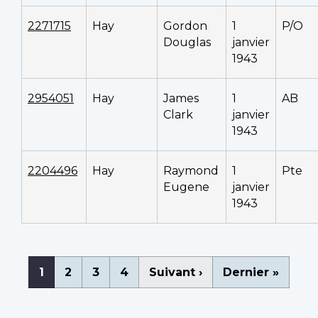
2271715
Hay
Gordon
1
P/O
Douglas
janvier
1943
2954051
Hay
James
1
AB
Clark
janvier
1943
2204496
Hay
Raymond
1
Pte
Eugene
janvier
1943
Pagination
Page
1
Page
2
Page
3
Page
4
Page
Suivant ›
Dernière
Dernier »
courante
suivante
page