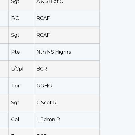
Sgt
A & SH of C
F/O
RCAF
Sgt
RCAF
Pte
Nth NS Highrs
L/Cpl
BCR
Tpr
GGHG
Sgt
C Scot R
Cpl
L Edmn R