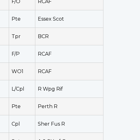
F/O
RCAF
Pte
Essex Scot
Tpr
BCR
F/P
RCAF
WO1
RCAF
L/Cpl
R Wpg Rif
Pte
Perth R
Cpl
Sher Fus R