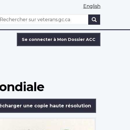
English
WxT
echercher
Search
form
Se connecter à Mon Dossier ACC
ondiale
écharger une copie haute résolution