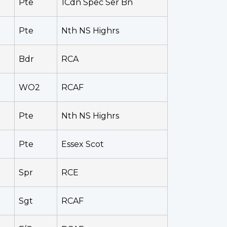
Pte
1Cdn Spec Ser Bn
Pte
Nth NS Highrs
Bdr
RCA
WO2
RCAF
Pte
Nth NS Highrs
Pte
Essex Scot
Spr
RCE
Sgt
RCAF