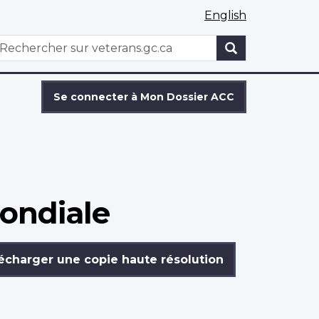
English
WxT
echercher
Search
form
Se connecter à Mon Dossier ACC
ondiale
écharger une copie haute résolution