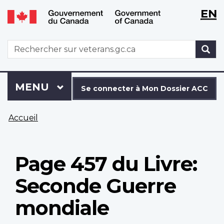
WxT
WxT
EN
Aller
Passer
Langu
Langu
au
à
contenu
la
switch
switch
WxT
R
principal
version
Search
HTML
simplifiée
form
Se
Menu
MENU
PRINCIPAL
connecter
Se connecter à Mon Dossier ACC
à
Vous
Mon
Accueil
êtes
Dossier
ici
ACC
Page 457 du Livre:
Seconde Guerre
mondiale