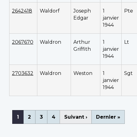
2642418
Waldorf
Joseph
1
Pte
Edgar
janvier
1944
2067670
Waldron
Arthur
1
Lt
Griffith
janvier
1944
2703632
Waldron
Weston
1
Sgt
janvier
1944
Pagination
Page
1
Page
2
Page
3
Page
4
Page
Suivant ›
Dernière
Dernier »
courante
suivante
page