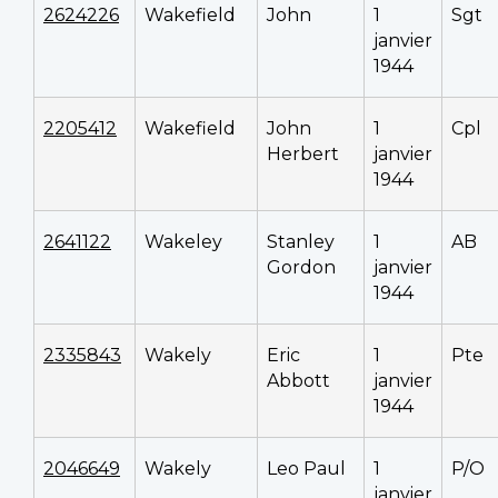
2624226
Wakefield
John
1
Sgt
janvier
1944
2205412
Wakefield
John
1
Cpl
Herbert
janvier
1944
2641122
Wakeley
Stanley
1
AB
Gordon
janvier
1944
2335843
Wakely
Eric
1
Pte
Abbott
janvier
1944
2046649
Wakely
Leo Paul
1
P/O
janvier