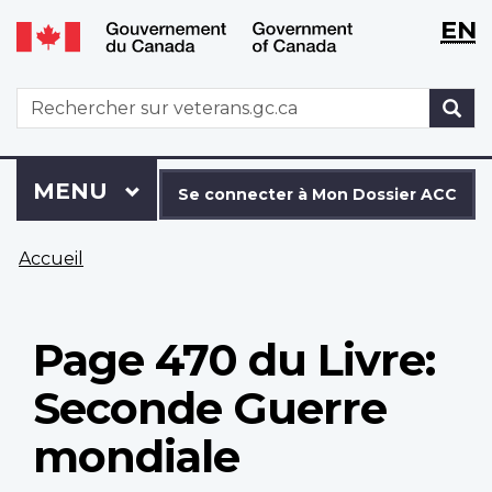
WxT
WxT
EN
Aller
Passer
Langu
Langu
au
à
contenu
la
switch
switch
WxT
R
principal
version
Search
HTML
simplifiée
form
Se
Menu
MENU
PRINCIPAL
connecter
Se connecter à Mon Dossier ACC
à
Vous
Mon
Accueil
êtes
Dossier
ici
ACC
Page 470 du Livre:
Seconde Guerre
mondiale