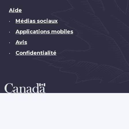
Brand
Aide
Médias sociaux
•
Applications mobiles
•
Avis
•
Confidentialité
•